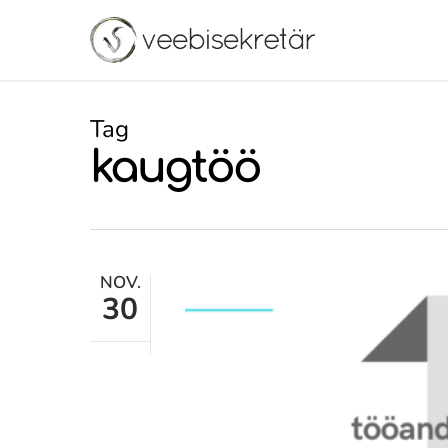
Skip
to
main
content
Tag
kaugtöö
NOV.
30