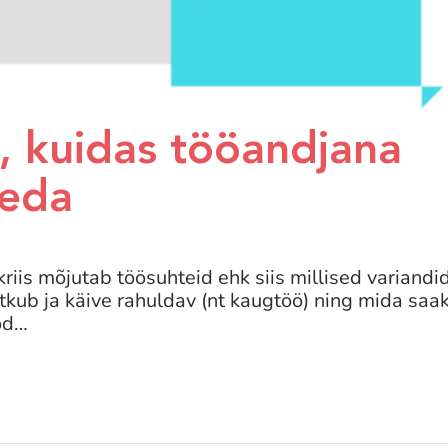
, kuidas tööandjana
seda
kriis mõjutab töösuhteid ehk siis millised variandi
jätkub ja käive rahuldav (nt kaugtöö) ning mida saa
ööd…