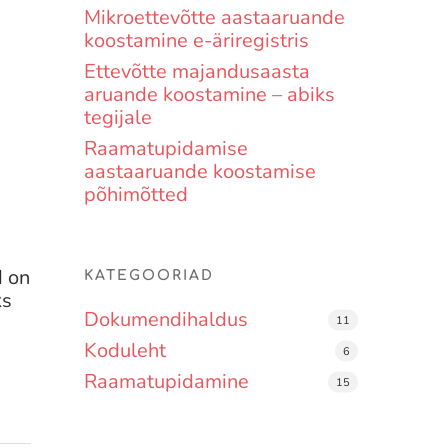
Mikroettevõtte aastaaruande
koostamine e-äriregistris
Ettevõtte majandusaasta
aruande koostamine – abiks
tegijale
Raamatupidamise
aastaaruande koostamise
põhimõtted
d on
KATEGOORIAD
ks
Dokumendihaldus
11
Koduleht
6
Raamatupidamine
15