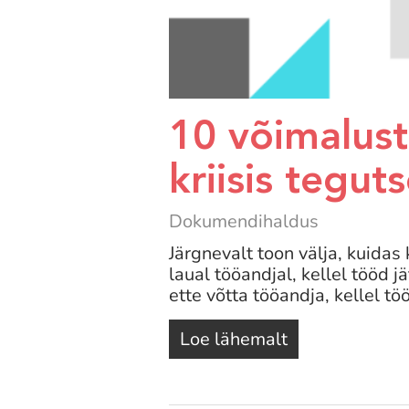
10 võimalust
kriisis tegut
Dokumendihaldus
Järgnevalt toon välja, kuidas 
laual tööandjal, kellel tööd 
ette võtta tööandja, kellel t
Loe lähemalt